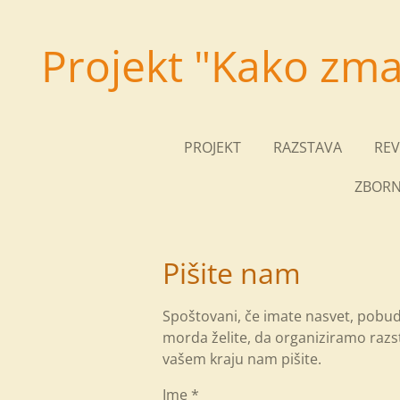
Skip
to
Projekt "Kako zma
main
content
PROJEKT
RAZSTAVA
REV
ZBORN
Pišite nam
Spoštovani, če imate nasvet, pobud
morda želite, da organiziramo razs
vašem kraju nam pišite.
Ime *